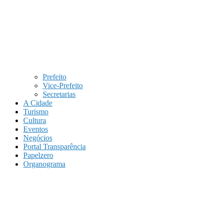
Prefeito
Vice-Prefeito
Secretarias
A Cidade
Turismo
Cultura
Eventos
Negócios
Portal Transparência
Papelzero
Organograma