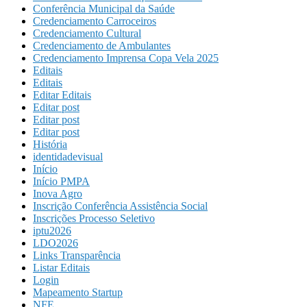
Conferência Municipal da Saúde
Credenciamento Carroceiros
Credenciamento Cultural
Credenciamento de Ambulantes
Credenciamento Imprensa Copa Vela 2025
Editais
Editais
Editar Editais
Editar post
Editar post
Editar post
História
identidadevisual
Início
Início PMPA
Inova Agro
Inscrição Conferência Assistência Social
Inscrições Processo Seletivo
iptu2026
LDO2026
Links Transparência
Listar Editais
Login
Mapeamento Startup
NFE