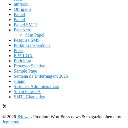
ntnfeold
Obrigado
Painel
Painel
Painel SMTI
Papelzero
Sem Papel
Pesquisa SMS
Portal Transparência
Posts
PPA LOA
Prefeitura
Processo Seletivo
Sample Page
Semana da Enfermagem 2026
simam
Sistemas Administrativos
SmartView PA
SMTI Chamados
© 2026
JNews
- Premium WordPress news & magazine theme by
Jegtheme
.