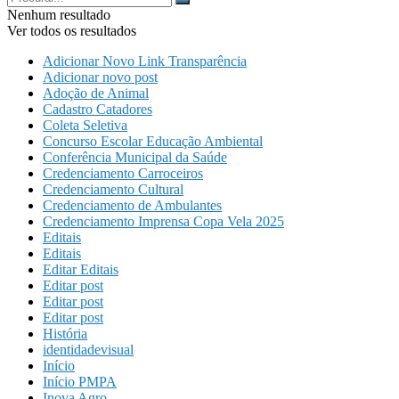
Nenhum resultado
Ver todos os resultados
Adicionar Novo Link Transparência
Adicionar novo post
Adoção de Animal
Cadastro Catadores
Coleta Seletiva
Concurso Escolar Educação Ambiental
Conferência Municipal da Saúde
Credenciamento Carroceiros
Credenciamento Cultural
Credenciamento de Ambulantes
Credenciamento Imprensa Copa Vela 2025
Editais
Editais
Editar Editais
Editar post
Editar post
Editar post
História
identidadevisual
Início
Início PMPA
Inova Agro