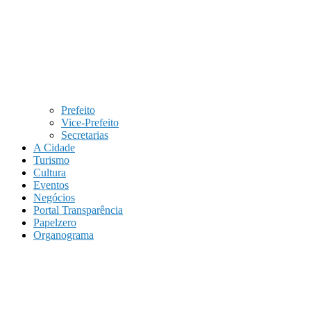
Prefeito
Vice-Prefeito
Secretarias
A Cidade
Turismo
Cultura
Eventos
Negócios
Portal Transparência
Papelzero
Organograma