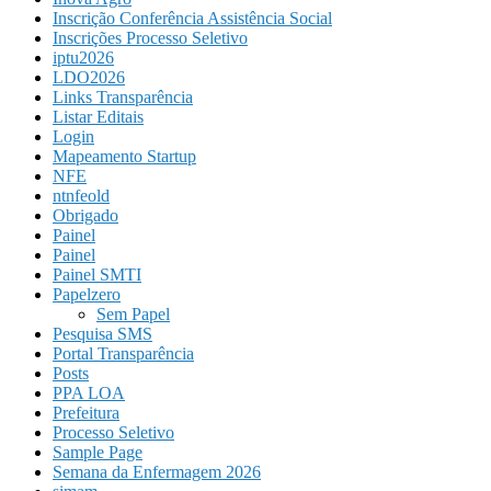
Inscrição Conferência Assistência Social
Inscrições Processo Seletivo
iptu2026
LDO2026
Links Transparência
Listar Editais
Login
Mapeamento Startup
NFE
ntnfeold
Obrigado
Painel
Painel
Painel SMTI
Papelzero
Sem Papel
Pesquisa SMS
Portal Transparência
Posts
PPA LOA
Prefeitura
Processo Seletivo
Sample Page
Semana da Enfermagem 2026