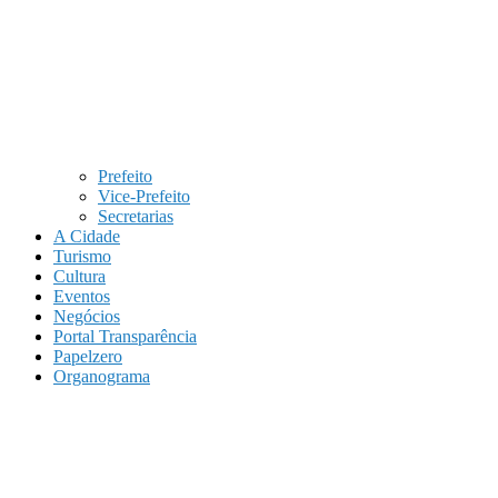
Prefeito
Vice-Prefeito
Secretarias
A Cidade
Turismo
Cultura
Eventos
Negócios
Portal Transparência
Papelzero
Organograma