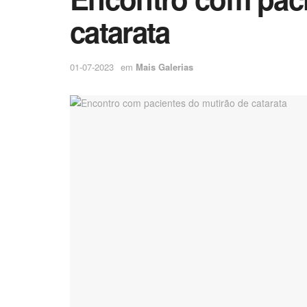
catarata
01-07-2023
em
Mais Galerias