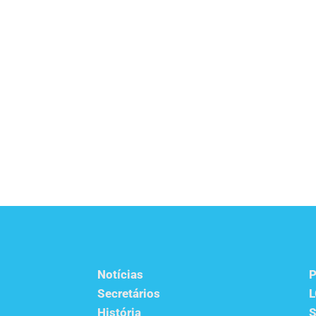
Notícias
P
Secretários
História
S