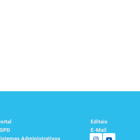
ortal
Editais
LGPD
E-Mail
istemas Administrativos