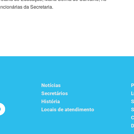
ncionárias da Secretaria.
Notícias
P
Secretários
História
S
Locais de atendimento
S
C
D