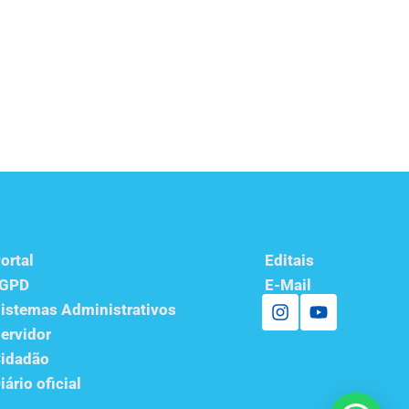
ortal
Editais
LGPD
E-Mail
istemas Administrativos
ervidor
idadão
iário oficial