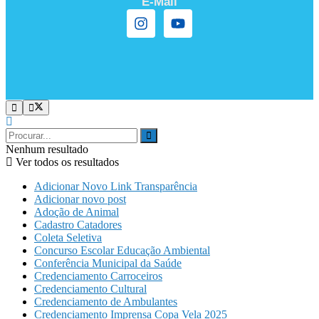
E-Mail
Nenhum resultado
Ver todos os resultados
Adicionar Novo Link Transparência
Adicionar novo post
Adoção de Animal
Cadastro Catadores
Coleta Seletiva
Concurso Escolar Educação Ambiental
Conferência Municipal da Saúde
Credenciamento Carroceiros
Credenciamento Cultural
Credenciamento de Ambulantes
Credenciamento Imprensa Copa Vela 2025