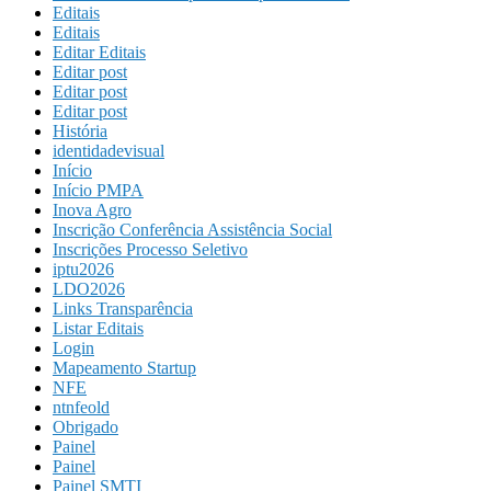
Editais
Editais
Editar Editais
Editar post
Editar post
Editar post
História
identidadevisual
Início
Início PMPA
Inova Agro
Inscrição Conferência Assistência Social
Inscrições Processo Seletivo
iptu2026
LDO2026
Links Transparência
Listar Editais
Login
Mapeamento Startup
NFE
ntnfeold
Obrigado
Painel
Painel
Painel SMTI