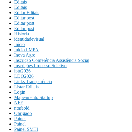
Editais
Editais
Editar Editais
Editar post
Editar post
Editar post
História
identidadevisual
Início
Início PMPA
Inova Agro
Inscrição Conferência Assistência Social
Inscrições Processo Seletivo
iptu2026
LDO2026
Links Transparência
Listar Editais
Login
Mapeamento Startup
NFE
ntnfeold
Obrigado
Painel
Painel
Painel SMTI