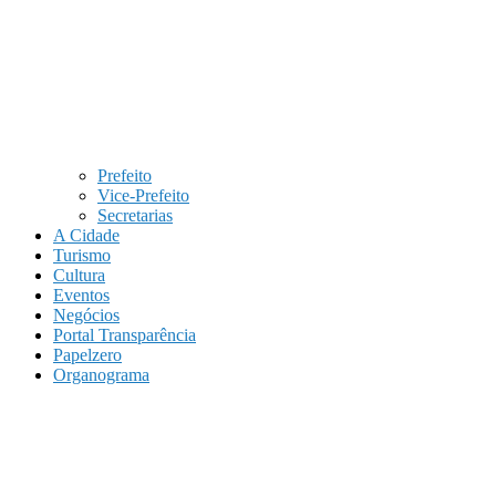
Prefeito
Vice-Prefeito
Secretarias
A Cidade
Turismo
Cultura
Eventos
Negócios
Portal Transparência
Papelzero
Organograma