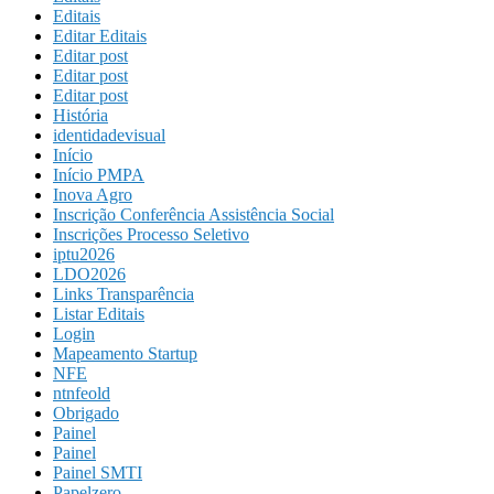
Editais
Editar Editais
Editar post
Editar post
Editar post
História
identidadevisual
Início
Início PMPA
Inova Agro
Inscrição Conferência Assistência Social
Inscrições Processo Seletivo
iptu2026
LDO2026
Links Transparência
Listar Editais
Login
Mapeamento Startup
NFE
ntnfeold
Obrigado
Painel
Painel
Painel SMTI
Papelzero