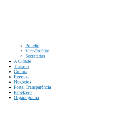
Prefeito
Vice-Prefeito
Secretarias
A Cidade
Turismo
Cultura
Eventos
Negócios
Portal Transparência
Papelzero
Organograma