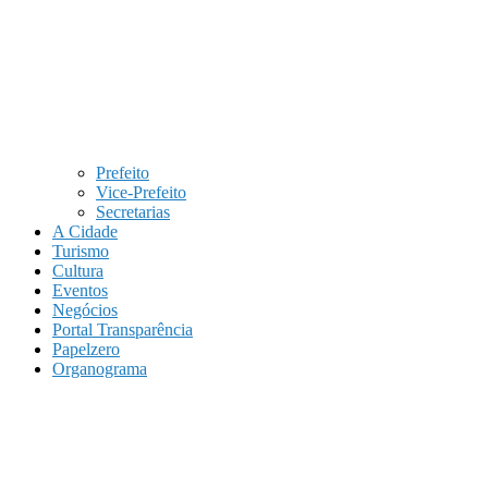
Prefeito
Vice-Prefeito
Secretarias
A Cidade
Turismo
Cultura
Eventos
Negócios
Portal Transparência
Papelzero
Organograma