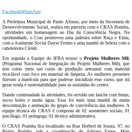
Facebook
WhatsApp
A Prefeitura Municipal de Paulo Afonso, por meio da Secretaria de
Desenvolvimento Social, realiza em parceria com o CRAS Prainha,
atividades em homenagem ao Dia da Consciência Negra. Na
oportunidade, o Cras promoveu uma palestra sobre Raça e Etnia,
com a Assistente Social Dayse Ferino e uma manhã de beleza com a
cabeleireira Cleide.
Em seguida a Equipe do IFBA trouxe o
Projeto
Mulheres Mil
,
(Programa Nacional de Integração do Projeto Mulheres Mil), que
tem como meta um curso de produção artesanal com material
reciclável com foco em material de limpeza. As mulheres presentes
fizeram a matrícula para que pudesse inicializar esse curso, que irá
gerar renda e sustentabilidade para as assistidas do centro.
Dando continuidade às atividades, foi servido um lanche com frutas,
sucos bolos e muita água. Essa foi mais uma manhã de muita
descontração e animação do grupo de convivência das mulheres. A
equipe técnica do CRAS é composta de 02 assistentes sociais, 01
psicólogo, 01 pedagoga, 01 técnica administrativa.
O CRAS Prainha fica localizado na Rua Herbert de Souza, 97, no
Bairro Prainha, sob a coordenação de Adriana Farias. Mais