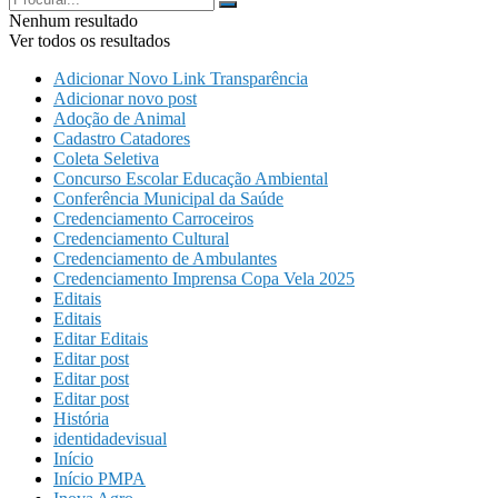
Nenhum resultado
Ver todos os resultados
Adicionar Novo Link Transparência
Adicionar novo post
Adoção de Animal
Cadastro Catadores
Coleta Seletiva
Concurso Escolar Educação Ambiental
Conferência Municipal da Saúde
Credenciamento Carroceiros
Credenciamento Cultural
Credenciamento de Ambulantes
Credenciamento Imprensa Copa Vela 2025
Editais
Editais
Editar Editais
Editar post
Editar post
Editar post
História
identidadevisual
Início
Início PMPA