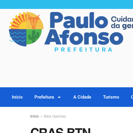
Início
Prefeitura
A Cidade
Turismo
Início
Mais Galerias
CRAS BTN