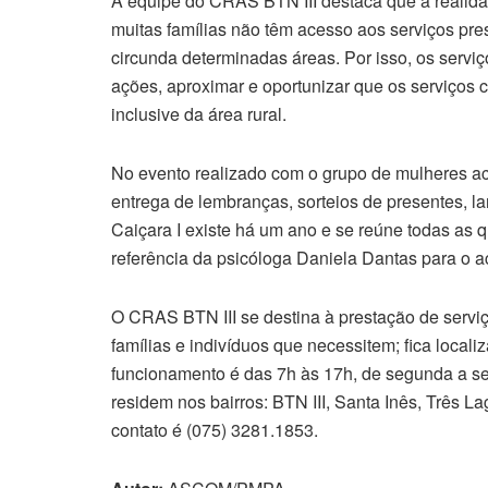
A equipe do CRAS BTN III destaca que a realidad
muitas famílias não têm acesso aos serviços pres
circunda determinadas áreas. Por isso, os serv
ações, aproximar e oportunizar que os serviços
inclusive da área rural.
No evento realizado com o grupo de mulheres ac
entrega de lembranças, sorteios de presentes, l
Caiçara I existe há um ano e se reúne todas as q
referência da psicóloga Daniela Dantas para o
O CRAS BTN III se destina à prestação de serviç
famílias e indivíduos que necessitem; fica locali
funcionamento é das 7h às 17h, de segunda a se
residem nos bairros: BTN III, Santa Inês, Três L
contato é (075) 3281.1853.