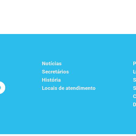
Notícias
P
Secretários
História
S
Locais de atendimento
S
C
D