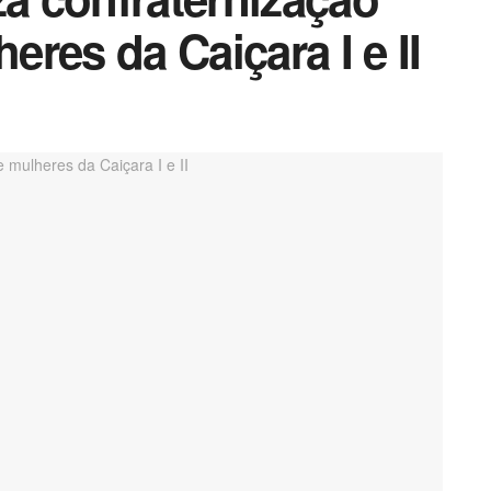
res da Caiçara I e II