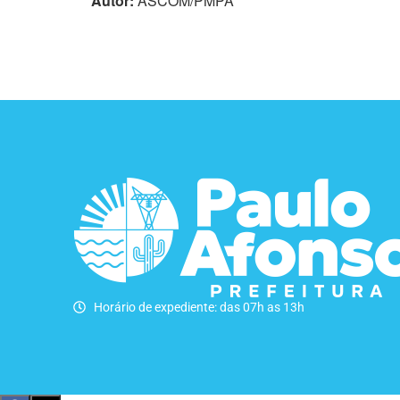
Autor:
ASCOM/PMPA
Horário de expediente: das 07h as 13h