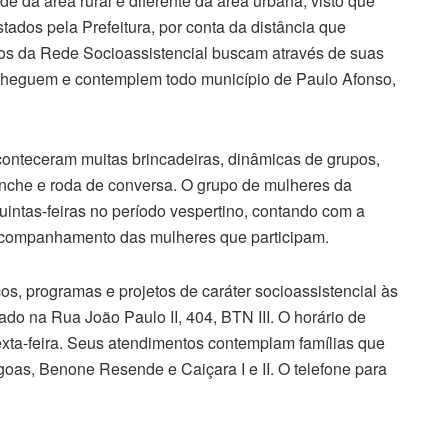
e da área rural é diferente da área urbana, visto que
tados pela Prefeitura, por conta da distância que
iços da Rede Socioassistencial buscam através de suas
 cheguem e contemplem todo município de Paulo Afonso,
onteceram muitas brincadeiras, dinâmicas de grupos,
anche e roda de conversa. O grupo de mulheres da
uintas-feiras no período vespertino, contando com a
 acompanhamento das mulheres que participam.
os, programas e projetos de caráter socioassistencial às
zado na Rua João Paulo II, 404, BTN III. O horário de
xta-feira. Seus atendimentos contemplam famílias que
agoas, Benone Resende e Caiçara I e II. O telefone para