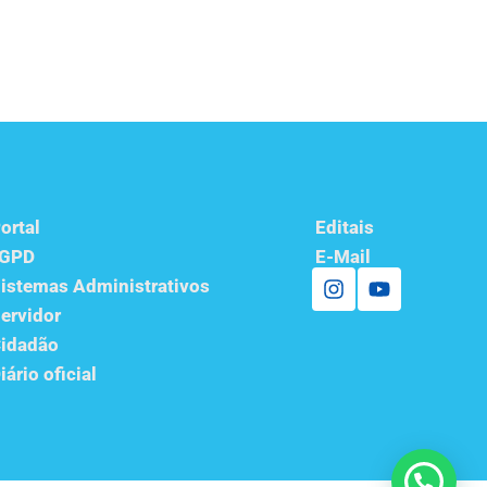
ortal
Editais
LGPD
E-Mail
istemas Administrativos
ervidor
idadão
iário oficial