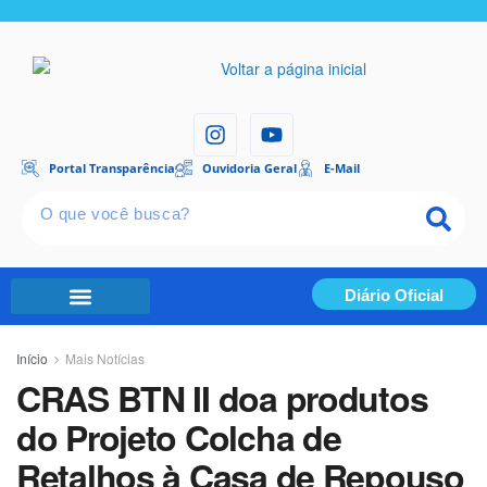
Portal Transparência
Ouvidoria Geral
E-Mail
Diário Oficial
Portal Transparência
Início
Mais Notícias
CRAS BTN II doa produtos
do Projeto Colcha de
Retalhos à Casa de Repouso