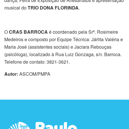
dança, Feira de Exposição de Artesanatos e apresentação
musical do
TRIO DONA FLORINDA
.
O
CRAS BARROCA
é coordenado pela Srª. Rosimeire
Medeiros e composto por Equipe Técnica: Járlita Valéria e
Maria José (assistentes sociais) e Jaciara Rebouças
(psicóloga), localizado à Rua Luiz Gonzaga, s/n. Barroca.
Telefone de contato: 3821-3621.
Autor:
ASCOM/PMPA