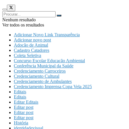
Nenhum resultado
Ver todos os resultados
Adicionar Novo Link Transparência
Adicionar novo post
Adoção de Animal
Cadastro Catadores
Coleta Seletiva
Concurso Escolar Educação Ambiental
Conferência Municipal da Saúde
Credenciamento Carroceiros
Credenciamento Cultural
Credenciamento de Ambulantes
Credenciamento Imprensa Copa Vela 2025
Editais
Editais
Editar Editais
Editar post
Editar post
Editar post
História
identidadevisual