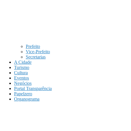
Prefeito
Vice-Prefeito
Secretarias
A Cidade
Turismo
Cultura
Eventos
Negócios
Portal Transparência
Papelzero
Organograma