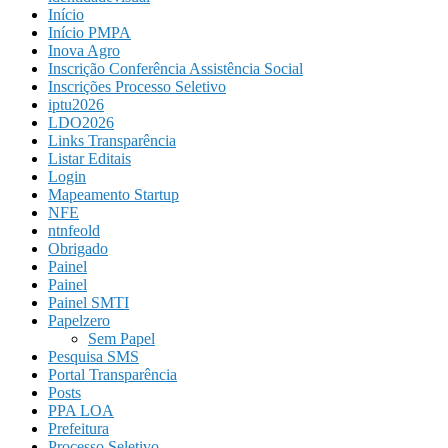
Início
Início PMPA
Inova Agro
Inscrição Conferência Assistência Social
Inscrições Processo Seletivo
iptu2026
LDO2026
Links Transparência
Listar Editais
Login
Mapeamento Startup
NFE
ntnfeold
Obrigado
Painel
Painel
Painel SMTI
Papelzero
Sem Papel
Pesquisa SMS
Portal Transparência
Posts
PPA LOA
Prefeitura
Processo Seletivo