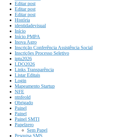
Editar post
Editar post
Editar post
História
identidadevisual
Início
Início PMPA
Inova Agro
Inscrição Conferência Assistência Social
Inscrições Processo Seletivo
iptu2026
LDO2026
Links Transparência
Listar Editais
Login
Mapeamento Startup
NFE
ntnfeold
Obrigado
Painel
Painel
Painel SMTI
Papelzero
Sem Papel
Pesquisa SMS