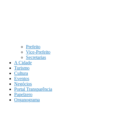
Prefeito
Vice-Prefeito
Secretarias
A Cidade
Turismo
Cultura
Eventos
Negócios
Portal Transparência
Papelzero
Organograma