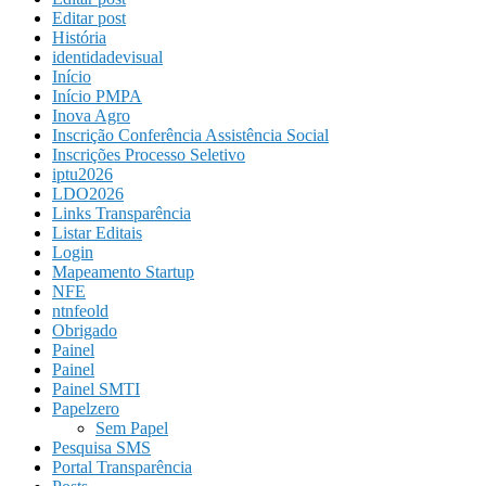
Editar post
História
identidadevisual
Início
Início PMPA
Inova Agro
Inscrição Conferência Assistência Social
Inscrições Processo Seletivo
iptu2026
LDO2026
Links Transparência
Listar Editais
Login
Mapeamento Startup
NFE
ntnfeold
Obrigado
Painel
Painel
Painel SMTI
Papelzero
Sem Papel
Pesquisa SMS
Portal Transparência