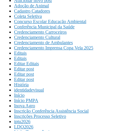
Adicionar novo post
Adoção de Animal
Cadastro Catadores
Coleta Seletiva
Concurso Escolar Educação Ambiental
Conferência Municipal da Saúde
Credenciamento Carroceiros
Credenciamento Cultural
Credenciamento de Ambulantes
Credenciamento Imprensa Copa Vela 2025
Editais
Editais
Editar Editais
Editar post
Editar post
Editar post
História
identidadevisual
Início
Início PMPA
Inova Agro
Inscrição Conferência Assistência Social
Inscrições Processo Seletivo
iptu2026
LDO2026