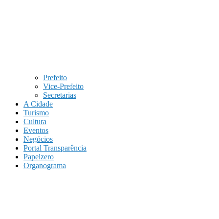
Prefeito
Vice-Prefeito
Secretarias
A Cidade
Turismo
Cultura
Eventos
Negócios
Portal Transparência
Papelzero
Organograma