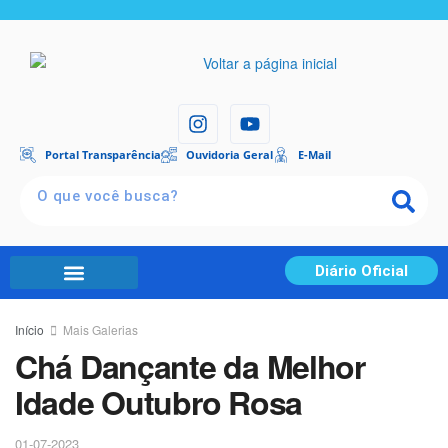
Portal Transparência
Ouvidoria Geral
E-Mail
Diário Oficial
Portal Transparência
Início
Mais Galerias
Chá Dançante da Melhor
Idade Outubro Rosa
01-07-2023