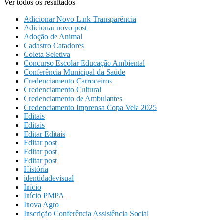
Ver todos os resultados
Adicionar Novo Link Transparência
Adicionar novo post
Adoção de Animal
Cadastro Catadores
Coleta Seletiva
Concurso Escolar Educação Ambiental
Conferência Municipal da Saúde
Credenciamento Carroceiros
Credenciamento Cultural
Credenciamento de Ambulantes
Credenciamento Imprensa Copa Vela 2025
Editais
Editais
Editar Editais
Editar post
Editar post
Editar post
História
identidadevisual
Início
Início PMPA
Inova Agro
Inscrição Conferência Assistência Social