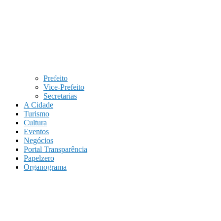
Prefeito
Vice-Prefeito
Secretarias
A Cidade
Turismo
Cultura
Eventos
Negócios
Portal Transparência
Papelzero
Organograma