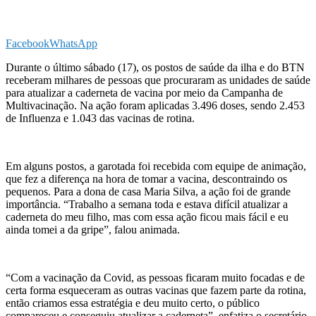
Facebook
WhatsApp
Durante o último sábado (17), os postos de saúde da ilha e do BTN
receberam milhares de pessoas que procuraram as unidades de saúde
para atualizar a caderneta de vacina por meio da Campanha de
Multivacinação. Na ação foram aplicadas 3.496 doses, sendo 2.453
de Influenza e 1.043 das vacinas de rotina.
Em alguns postos, a garotada foi recebida com equipe de animação,
que fez a diferença na hora de tomar a vacina, descontraindo os
pequenos. Para a dona de casa Maria Silva, a ação foi de grande
importância. “Trabalho a semana toda e estava difícil atualizar a
caderneta do meu filho, mas com essa ação ficou mais fácil e eu
ainda tomei a da gripe”, falou animada.
“Com a vacinação da Covid, as pessoas ficaram muito focadas e de
certa forma esqueceram as outras vacinas que fazem parte da rotina,
então criamos essa estratégia e deu muito certo, o público
compareceu e conseguiu atualizar a caderneta”, enfatiza o secretário