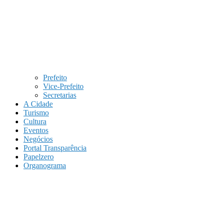
Prefeito
Vice-Prefeito
Secretarias
A Cidade
Turismo
Cultura
Eventos
Negócios
Portal Transparência
Papelzero
Organograma