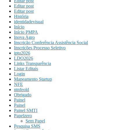
Editar post
Editar post
Editar post
História
identidadevisual
Início
Início PMPA
Inova Agro
Inscrição Conferência Assistência Social
Inscrições Processo Seletivo
iptu2026
LDO2026
Links Transparência
Listar Editais
Login
Mapeamento Startup
NFE
ntnfeold
Obrigado
Painel
Painel
Painel SMTI
Papelzero
Sem Papel
Pesquisa SMS