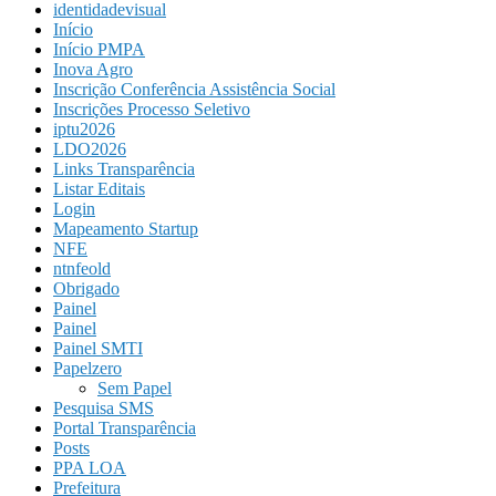
identidadevisual
Início
Início PMPA
Inova Agro
Inscrição Conferência Assistência Social
Inscrições Processo Seletivo
iptu2026
LDO2026
Links Transparência
Listar Editais
Login
Mapeamento Startup
NFE
ntnfeold
Obrigado
Painel
Painel
Painel SMTI
Papelzero
Sem Papel
Pesquisa SMS
Portal Transparência
Posts
PPA LOA
Prefeitura