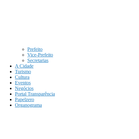
Prefeito
Vice-Prefeito
Secretarias
A Cidade
Turismo
Cultura
Eventos
Negócios
Portal Transparência
Papelzero
Organograma