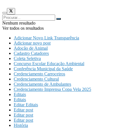
Nenhum resultado
Ver todos os resultados
Adicionar Novo Link Transparência
Adicionar novo post
Adoção de Animal
Cadastro Catadores
Coleta Seletiva
Concurso Escolar Educação Ambiental
Conferência Municipal da Saúde
Credenciamento Carroceiros
Credenciamento Cultural
Credenciamento de Ambulantes
Credenciamento Imprensa Copa Vela 2025
Editais
Editais
Editar Editais
Editar post
Editar post
Editar post
História