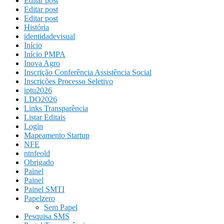
Editar post
Editar post
Editar post
História
identidadevisual
Início
Início PMPA
Inova Agro
Inscrição Conferência Assistência Social
Inscrições Processo Seletivo
iptu2026
LDO2026
Links Transparência
Listar Editais
Login
Mapeamento Startup
NFE
ntnfeold
Obrigado
Painel
Painel
Painel SMTI
Papelzero
Sem Papel
Pesquisa SMS