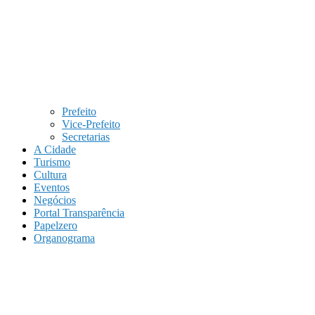
Prefeito
Vice-Prefeito
Secretarias
A Cidade
Turismo
Cultura
Eventos
Negócios
Portal Transparência
Papelzero
Organograma