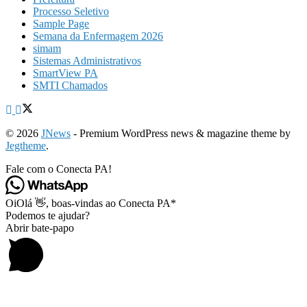
Processo Seletivo
Sample Page
Semana da Enfermagem 2026
simam
Sistemas Administrativos
SmartView PA
SMTI Chamados
© 2026
JNews
- Premium WordPress news & magazine theme by
Jegtheme
.
Fale com o Conecta PA!
Oi
Olá
👋, boas-vindas ao Conecta PA*
Podemos te ajudar?
Abrir bate-papo