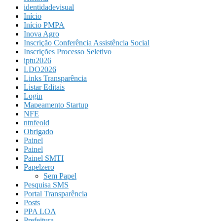
identidadevisual
Início
Início PMPA
Inova Agro
Inscrição Conferência Assistência Social
Inscrições Processo Seletivo
iptu2026
LDO2026
Links Transparência
Listar Editais
Login
Mapeamento Startup
NFE
ntnfeold
Obrigado
Painel
Painel
Painel SMTI
Papelzero
Sem Papel
Pesquisa SMS
Portal Transparência
Posts
PPA LOA
Prefeitura