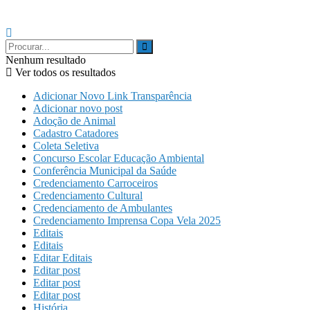
Nenhum resultado
Ver todos os resultados
Adicionar Novo Link Transparência
Adicionar novo post
Adoção de Animal
Cadastro Catadores
Coleta Seletiva
Concurso Escolar Educação Ambiental
Conferência Municipal da Saúde
Credenciamento Carroceiros
Credenciamento Cultural
Credenciamento de Ambulantes
Credenciamento Imprensa Copa Vela 2025
Editais
Editais
Editar Editais
Editar post
Editar post
Editar post
História