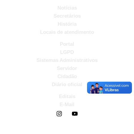
Notícias
Secretários
História
Locais de atendimento
Portal
LGPD
Sistemas Administrativos
Servidor
Cidadão
Diário oficial
Editais
E-Mail