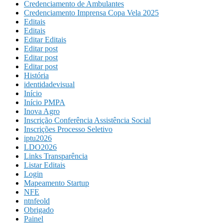
Credenciamento de Ambulantes
Credenciamento Imprensa Copa Vela 2025
Editais
Editais
Editar Editais
Editar post
Editar post
Editar post
História
identidadevisual
Início
Início PMPA
Inova Agro
Inscrição Conferência Assistência Social
Inscrições Processo Seletivo
iptu2026
LDO2026
Links Transparência
Listar Editais
Login
Mapeamento Startup
NFE
ntnfeold
Obrigado
Painel