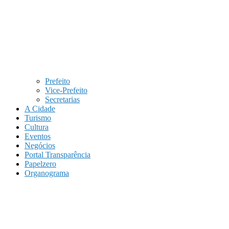
Prefeito
Vice-Prefeito
Secretarias
A Cidade
Turismo
Cultura
Eventos
Negócios
Portal Transparência
Papelzero
Organograma