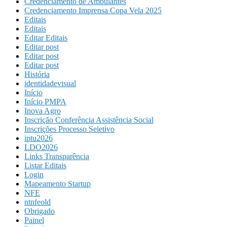
Credenciamento de Ambulantes
Credenciamento Imprensa Copa Vela 2025
Editais
Editais
Editar Editais
Editar post
Editar post
Editar post
História
identidadevisual
Início
Início PMPA
Inova Agro
Inscrição Conferência Assistência Social
Inscrições Processo Seletivo
iptu2026
LDO2026
Links Transparência
Listar Editais
Login
Mapeamento Startup
NFE
ntnfeold
Obrigado
Painel