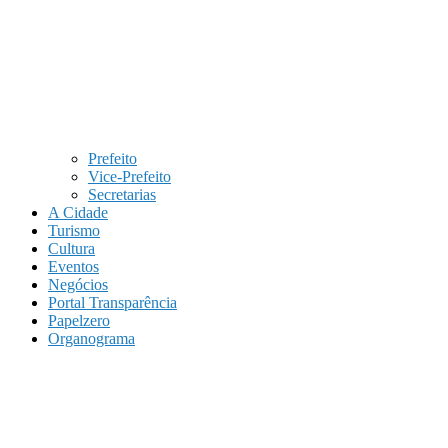
Prefeito
Vice-Prefeito
Secretarias
A Cidade
Turismo
Cultura
Eventos
Negócios
Portal Transparência
Papelzero
Organograma