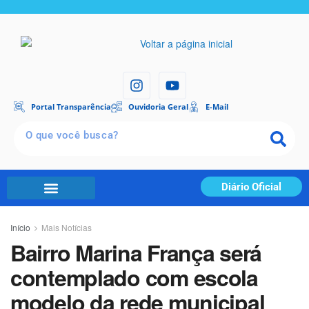
Portal Transparência
Ouvidoria Geral
E-Mail
Diário Oficial
Portal Transparência
Início
Mais Notícias
Bairro Marina França será
contemplado com escola
modelo da rede municipal