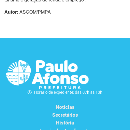
Autor:
ASCOM/PMPA
Horário de expediente: das 07h as 13h
Notícias
Secretários
História