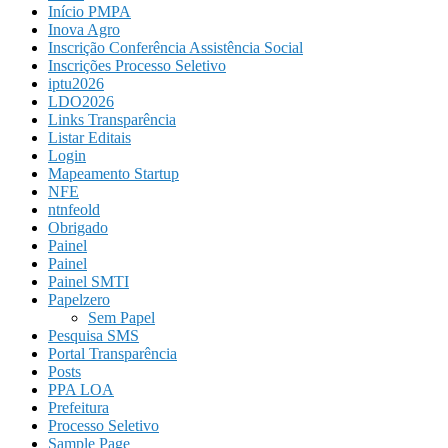
Início PMPA
Inova Agro
Inscrição Conferência Assistência Social
Inscrições Processo Seletivo
iptu2026
LDO2026
Links Transparência
Listar Editais
Login
Mapeamento Startup
NFE
ntnfeold
Obrigado
Painel
Painel
Painel SMTI
Papelzero
Sem Papel
Pesquisa SMS
Portal Transparência
Posts
PPA LOA
Prefeitura
Processo Seletivo
Sample Page