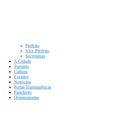
Prefeito
Vice-Prefeito
Secretarias
A Cidade
Turismo
Cultura
Eventos
Negócios
Portal Transparência
Papelzero
Organograma