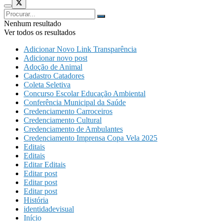
Nenhum resultado
Ver todos os resultados
Adicionar Novo Link Transparência
Adicionar novo post
Adoção de Animal
Cadastro Catadores
Coleta Seletiva
Concurso Escolar Educação Ambiental
Conferência Municipal da Saúde
Credenciamento Carroceiros
Credenciamento Cultural
Credenciamento de Ambulantes
Credenciamento Imprensa Copa Vela 2025
Editais
Editais
Editar Editais
Editar post
Editar post
Editar post
História
identidadevisual
Início