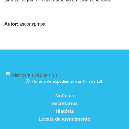
Autor:
ascom/pmpa
Horário de expediente: das 07h as 13h
Notícias
Secretários
História
Locais de atendimento