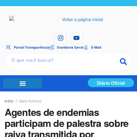
Portal Transparência
Ouvidoria Geral
E-Mail
Diário Oficial
Portal Transparência
Início
Mais Notícias
Agentes de endemias
participam de palestra sobre
raiva transmitida por