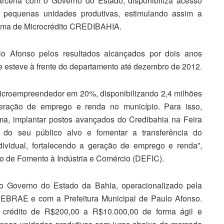
arceria com o Governo do Estado, disponibiliza acesso
e pequenas unidades produtivas, estimulando assim a
rama de Microcrédito CREDIBAHIA.
o Afonso pelos resultados alcançados por dois anos
 esteve à frente do departamento até dezembro de 2012.
microempreendedor em 20%, disponibilizando 2,4 milhões
eração de emprego e renda no município. Para isso,
ama, implantar postos avançados do Credibahia na Feira
do seu público alvo e fomentar a transferência do
ividual, fortalecendo a geração de emprego e renda”,
nto de Fomento à Indústria e Comércio (DEFIC).
o Governo do Estado da Bahia, operacionalizado pela
RAE e com a Prefeitura Municipal de Paulo Afonso.
o crédito de R$200,00 a R$10.000,00 de forma ágil e