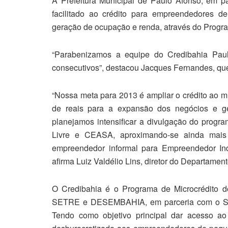
A Prefeitura Municipal de Paulo Afonso, em p
facilitado ao crédito para empreendedores d
geração de ocupação e renda, através do Prog
“Parabenizamos a equipe do Credibahia Paul
consecutivos”, destacou Jacques Fernandes, que
“Nossa meta para 2013 é ampliar o crédito ao 
de reais para a expansão dos negócios e g
planejamos intensificar a divulgação do progr
Livre e CEASA, aproximando-se ainda mais 
empreendedor informal para Empreendedor Ind
afirma Luiz Valdélio Lins, diretor do Departame
O Credibahia é o Programa de Microcrédito d
SETRE e DESEMBAHIA, em parceria com o SEB
Tendo como objetivo principal dar acesso a