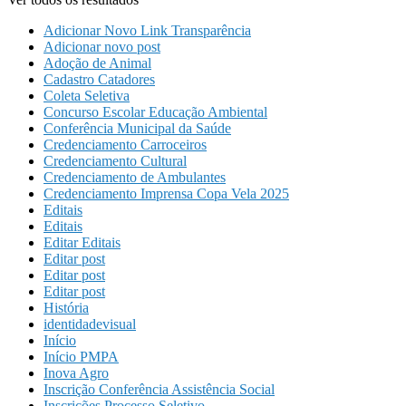
Adicionar Novo Link Transparência
Adicionar novo post
Adoção de Animal
Cadastro Catadores
Coleta Seletiva
Concurso Escolar Educação Ambiental
Conferência Municipal da Saúde
Credenciamento Carroceiros
Credenciamento Cultural
Credenciamento de Ambulantes
Credenciamento Imprensa Copa Vela 2025
Editais
Editais
Editar Editais
Editar post
Editar post
Editar post
História
identidadevisual
Início
Início PMPA
Inova Agro
Inscrição Conferência Assistência Social
Inscrições Processo Seletivo