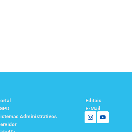
ortal
Editais
LGPD
E-Mail
istemas Administrativos
ervidor