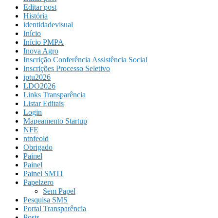
Editar post
História
identidadevisual
Início
Início PMPA
Inova Agro
Inscrição Conferência Assistência Social
Inscrições Processo Seletivo
iptu2026
LDO2026
Links Transparência
Listar Editais
Login
Mapeamento Startup
NFE
ntnfeold
Obrigado
Painel
Painel
Painel SMTI
Papelzero
Sem Papel
Pesquisa SMS
Portal Transparência
Posts