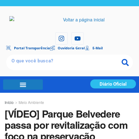
Portal Transparência
Ouvidoria Geral
E-Mail
Diário Oficial
Portal Transparência
Início
Meio Ambiente
[VÍDEO] Parque Belvedere
passa por revitalização com
foco na preservação