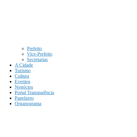
Prefeito
Vice-Prefeito
Secretarias
A Cidade
Turismo
Cultura
Eventos
Negócios
Portal Transparência
Papelzero
Organograma