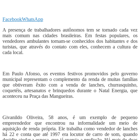
Facebook
WhatsApp
A presença de trabalhadores autônomos tem se tornado cada vez
mais comum nas cidades brasileiras. Em festas populares, os
vendedores ambulantes tornam-se conhecidos dos habitantes e dos
turistas, que através do contato com eles, conhecem a cultura de
cada local.
Em Paulo Afonso, os eventos festivos promovidos pelo governo
municipal representam o complemento da renda de muitas famílias
que obtiveram êxito com a venda de lanches, churrasquinho,
coquetéis, artesanatos e brinquedos durante o Natal Energia, que
aconteceu na Praça das Mangueiras.
Givanildo Oliveira, 58 anos, é um exemplo de pequeno
empreendedor que encontrou na informalidade um meio de
aquisição de renda própria. Ele trabalha como vendedor de lanches
há 22 e conta que até 1997 era locutor de carro de som, quando
decidiu ajudar a esposa, que já exercia a profissão. Há mais de duas