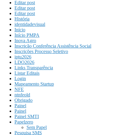
Editar post
Editar post
Editar post
História
identidadevisual
Início
Início PMPA
Inova Agro
Inscrição Conferência Assistência Social
Inscrições Processo Seletivo
iptu2026
LDO2026
Links Transparência
Listar Editais
Login
Mapeamento Startup
NFE
ntnfeold
Obrigado
Painel
Painel
Painel SMTI
Papelzero
Sem Papel
Pesquisa SMS