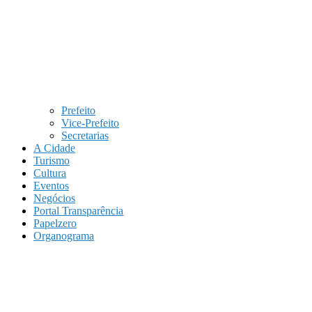
Prefeito
Vice-Prefeito
Secretarias
A Cidade
Turismo
Cultura
Eventos
Negócios
Portal Transparência
Papelzero
Organograma