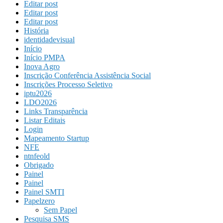
Editar post
Editar post
Editar post
História
identidadevisual
Início
Início PMPA
Inova Agro
Inscrição Conferência Assistência Social
Inscrições Processo Seletivo
iptu2026
LDO2026
Links Transparência
Listar Editais
Login
Mapeamento Startup
NFE
ntnfeold
Obrigado
Painel
Painel
Painel SMTI
Papelzero
Sem Papel
Pesquisa SMS