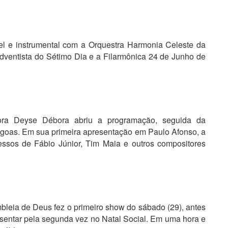
spel e instrumental com a Orquestra Harmonia Celeste da
dventista do Sétimo Dia e a Filarmônica 24 de Junho de
tora Deyse Débora abriu a programação, seguida da
agoas. Em sua primeira apresentação em Paulo Afonso, a
essos de Fábio Júnior, Tim Maia e outros compositores
leia de Deus fez o primeiro show do sábado (29), antes
entar pela segunda vez no Natal Social. Em uma hora e