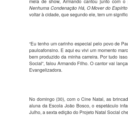
meia de show, Armando cantou junto com o p
Nenhuma Condenação Há, O Mover do Espírito 
voltar à cidade, que segundo ele, tem um signifi
“Eu tenho um carinho especial pelo povo de P
pauloafonsino. E aqui eu vivi um momento marc
bem produzido da minha carreira. Por tudo iss
Social”, falou Armando Filho. O cantor vai lanç
Evangelizadora.
No domingo (30), com o Cine Natal, as brincade
aluna da Escola João Bosco, o espetáculo infan
Julho, a sexta edição do Projeto Natal Social ch