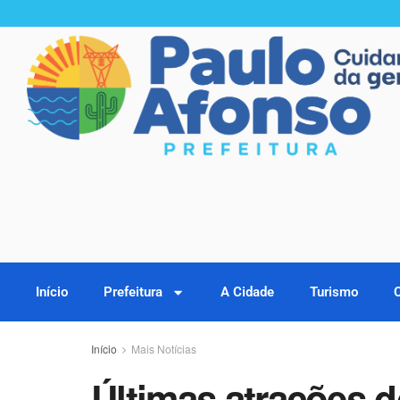
Início
Prefeitura
A Cidade
Turismo
Início
Mais Notícias
Últimas atrações d