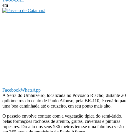
em
Facebook
WhatsApp
A Serra do Umbuzeiro, localizada no Povoado Riacho, distante 20
quilômetros do cento de Paulo Afonso, pela BR-110, é cenário para
uma boa caminhada até o cruzeiro, em seu ponto mais alto.
O passeio envolve contato com a vegetação típica do semi-árido,
belas formações rochosas de arenito, grutas, cavernas e pinturas
rupestres. Do alto dos seus 536 metros tem-se uma fabulosa visão
em 360 graus do município de Paulo Afonso.