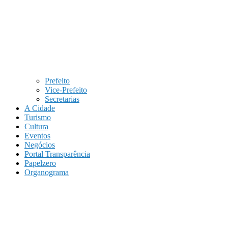
Prefeito
Vice-Prefeito
Secretarias
A Cidade
Turismo
Cultura
Eventos
Negócios
Portal Transparência
Papelzero
Organograma