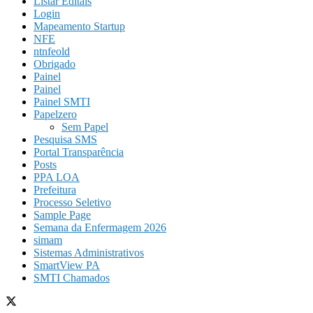
Listar Editais
Login
Mapeamento Startup
NFE
ntnfeold
Obrigado
Painel
Painel
Painel SMTI
Papelzero
Sem Papel
Pesquisa SMS
Portal Transparência
Posts
PPA LOA
Prefeitura
Processo Seletivo
Sample Page
Semana da Enfermagem 2026
simam
Sistemas Administrativos
SmartView PA
SMTI Chamados