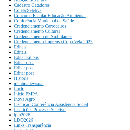
Cadastro Catadores
Coleta Seletiva
Concurso Escolar Educação Ambiental
Conferência Municipal da Saúde
Credenciamento Carroceiros
Credenciamento Cultural
Credenciamento de Ambulantes
Credenciamento Imprensa Copa Vela 2025
Editais
Editais
Editar Editais
Editar post
Editar post
Editar post
História
identidadevisual
Início
Início PMPA
Inova Agro
Inscrição Conferência Assistência Social
Inscrições Processo Seletivo
iptu2026
LDO2026
Links Transparência