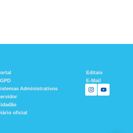
ortal
Editais
LGPD
E-Mail
istemas Administrativos
ervidor
idadão
iário oficial