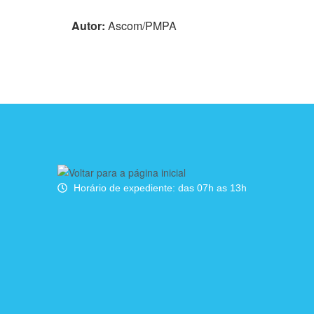
Autor:
Ascom/PMPA
Horário de expediente: das 07h as 13h