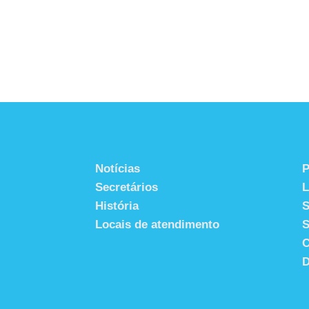
Notícias
P
Secretários
História
S
Locais de atendimento
S
C
D