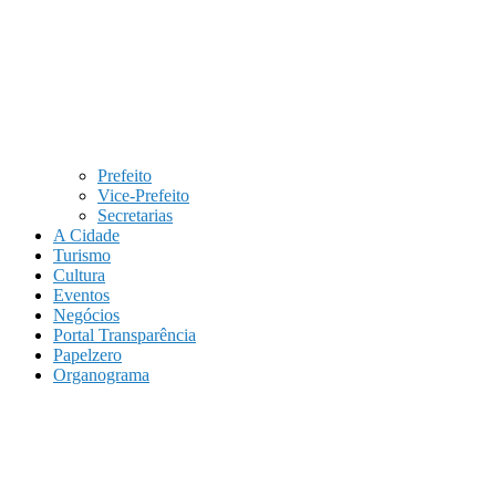
Prefeito
Vice-Prefeito
Secretarias
A Cidade
Turismo
Cultura
Eventos
Negócios
Portal Transparência
Papelzero
Organograma