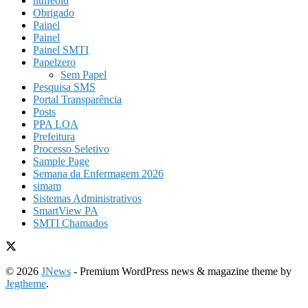
ntnfeold
Obrigado
Painel
Painel
Painel SMTI
Papelzero
Sem Papel
Pesquisa SMS
Portal Transparência
Posts
PPA LOA
Prefeitura
Processo Seletivo
Sample Page
Semana da Enfermagem 2026
simam
Sistemas Administrativos
SmartView PA
SMTI Chamados
© 2026
JNews
- Premium WordPress news & magazine theme by
Jegtheme
.