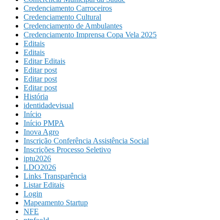
Credenciamento Carroceiros
Credenciamento Cultural
Credenciamento de Ambulantes
Credenciamento Imprensa Copa Vela 2025
Editais
Editais
Editar Editais
Editar post
Editar post
Editar post
História
identidadevisual
Início
Início PMPA
Inova Agro
Inscrição Conferência Assistência Social
Inscrições Processo Seletivo
iptu2026
LDO2026
Links Transparência
Listar Editais
Login
Mapeamento Startup
NFE