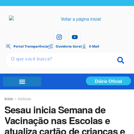
Portal Transparência
Ouvidoria Geral
E-Mail
Diário Oficial
Portal Transparência
Início
Notícias
Sesau inicia Semana de
Vacinação nas Escolas e
atualiza cartão de crianças e