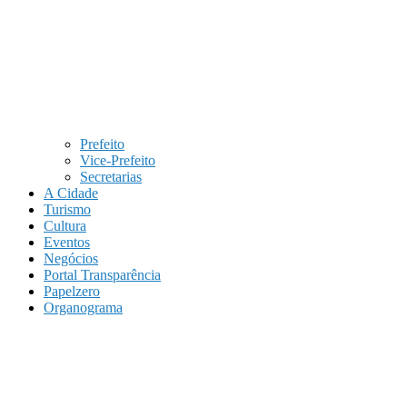
Prefeito
Vice-Prefeito
Secretarias
A Cidade
Turismo
Cultura
Eventos
Negócios
Portal Transparência
Papelzero
Organograma