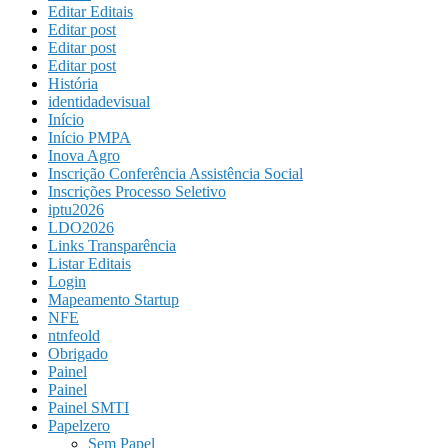
Editar Editais
Editar post
Editar post
Editar post
História
identidadevisual
Início
Início PMPA
Inova Agro
Inscrição Conferência Assistência Social
Inscrições Processo Seletivo
iptu2026
LDO2026
Links Transparência
Listar Editais
Login
Mapeamento Startup
NFE
ntnfeold
Obrigado
Painel
Painel
Painel SMTI
Papelzero
Sem Papel