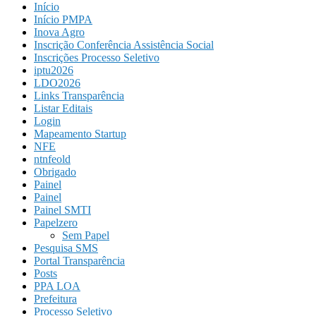
Início
Início PMPA
Inova Agro
Inscrição Conferência Assistência Social
Inscrições Processo Seletivo
iptu2026
LDO2026
Links Transparência
Listar Editais
Login
Mapeamento Startup
NFE
ntnfeold
Obrigado
Painel
Painel
Painel SMTI
Papelzero
Sem Papel
Pesquisa SMS
Portal Transparência
Posts
PPA LOA
Prefeitura
Processo Seletivo