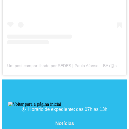
Um post compartilhado por SEDES | Paulo Afonso – BA (@sedespauloafonso)
Horário de expediente: das 07h as 13h
Notícias