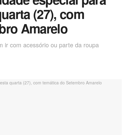
quarta (27), com
mbro Amarelo
m ir com acessório ou parte da roupa