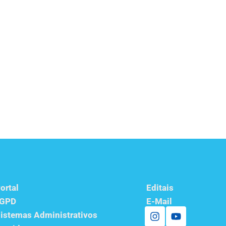
ortal
Editais
LGPD
E-Mail
istemas Administrativos