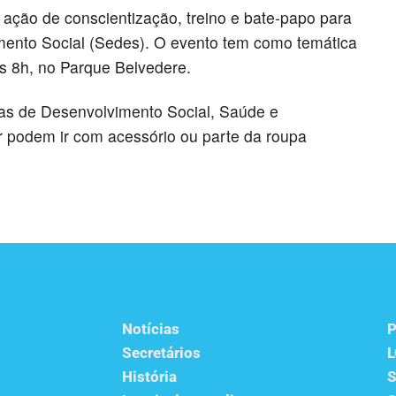
a ação de conscientização, treino e bate-papo para
mento Social (Sedes). O evento tem como temática
s 8h, no Parque Belvedere.
ias de Desenvolvimento Social, Saúde e
r podem ir com acessório ou parte da roupa
Notícias
P
Secretários
História
S