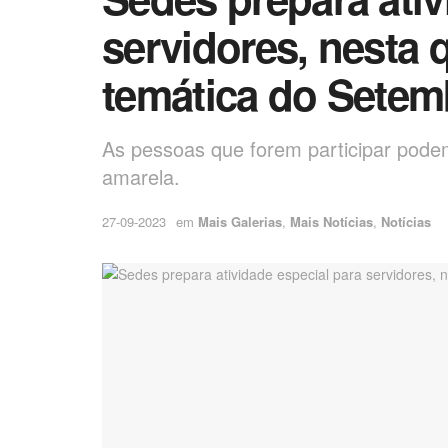
servidores, nesta 
temática do Sete
As pessoas que forem participar pode
amarela.
27-09-2023
em
Mais Galerias
,
Mais Notícias
,
Notícias