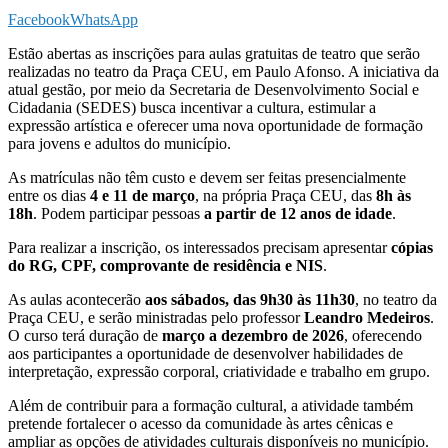
Facebook
WhatsApp
Estão abertas as inscrições para aulas gratuitas de teatro que serão
realizadas no teatro da Praça CEU, em Paulo Afonso. A iniciativa da
atual gestão, por meio da Secretaria de Desenvolvimento Social e
Cidadania (SEDES) busca incentivar a cultura, estimular a
expressão artística e oferecer uma nova oportunidade de formação
para jovens e adultos do município.
As matrículas não têm custo e devem ser feitas presencialmente
entre os dias
4 e 11 de março
, na própria Praça CEU, das
8h às
18h
. Podem participar pessoas
a partir de 12 anos de idade
.
Para realizar a inscrição, os interessados precisam apresentar
cópias
do RG, CPF, comprovante de residência e NIS
.
As aulas acontecerão
aos sábados, das 9h30 às 11h30
, no teatro da
Praça CEU, e serão ministradas pelo professor
Leandro Medeiros
.
O curso terá duração de
março a dezembro de 2026
, oferecendo
aos participantes a oportunidade de desenvolver habilidades de
interpretação, expressão corporal, criatividade e trabalho em grupo.
Além de contribuir para a formação cultural, a atividade também
pretende fortalecer o acesso da comunidade às artes cênicas e
ampliar as opções de atividades culturais disponíveis no município.