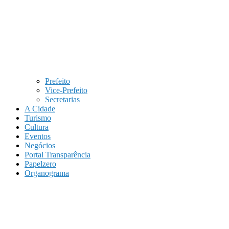
Prefeito
Vice-Prefeito
Secretarias
A Cidade
Turismo
Cultura
Eventos
Negócios
Portal Transparência
Papelzero
Organograma