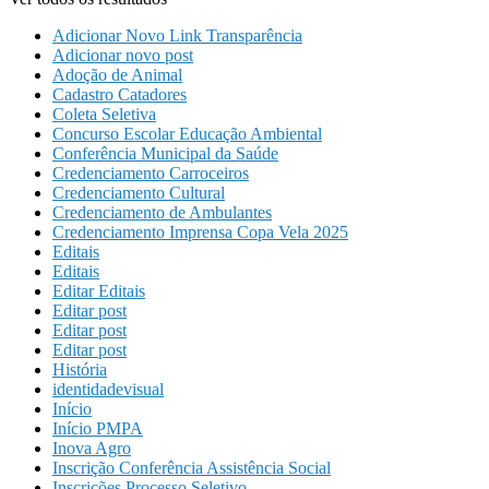
Adicionar Novo Link Transparência
Adicionar novo post
Adoção de Animal
Cadastro Catadores
Coleta Seletiva
Concurso Escolar Educação Ambiental
Conferência Municipal da Saúde
Credenciamento Carroceiros
Credenciamento Cultural
Credenciamento de Ambulantes
Credenciamento Imprensa Copa Vela 2025
Editais
Editais
Editar Editais
Editar post
Editar post
Editar post
História
identidadevisual
Início
Início PMPA
Inova Agro
Inscrição Conferência Assistência Social
Inscrições Processo Seletivo