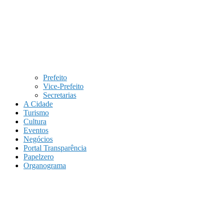
Prefeito
Vice-Prefeito
Secretarias
A Cidade
Turismo
Cultura
Eventos
Negócios
Portal Transparência
Papelzero
Organograma