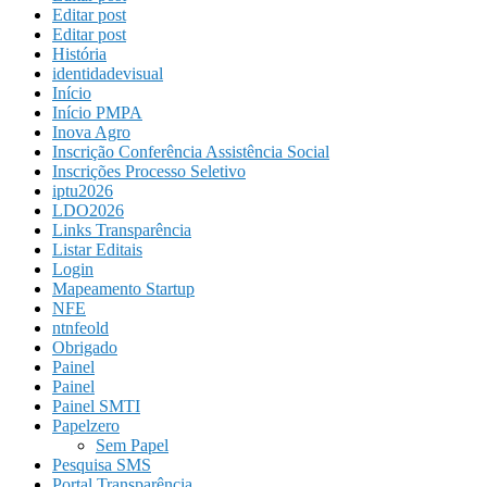
Editar post
Editar post
História
identidadevisual
Início
Início PMPA
Inova Agro
Inscrição Conferência Assistência Social
Inscrições Processo Seletivo
iptu2026
LDO2026
Links Transparência
Listar Editais
Login
Mapeamento Startup
NFE
ntnfeold
Obrigado
Painel
Painel
Painel SMTI
Papelzero
Sem Papel
Pesquisa SMS
Portal Transparência