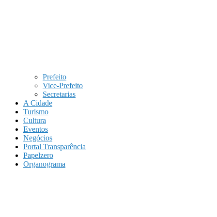
Prefeito
Vice-Prefeito
Secretarias
A Cidade
Turismo
Cultura
Eventos
Negócios
Portal Transparência
Papelzero
Organograma