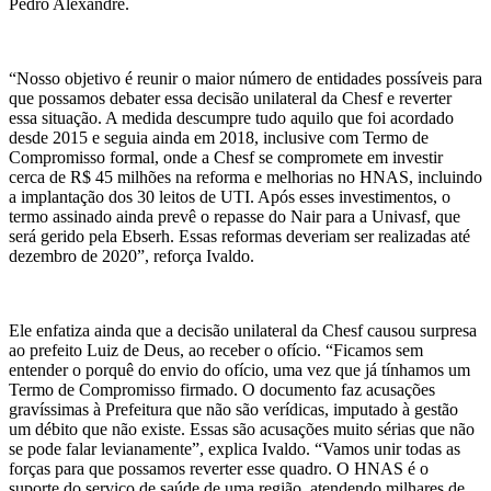
Pedro Alexandre.
“Nosso objetivo é reunir o maior número de entidades possíveis para
que possamos debater essa decisão unilateral da Chesf e reverter
essa situação. A medida descumpre tudo aquilo que foi acordado
desde 2015 e seguia ainda em 2018, inclusive com Termo de
Compromisso formal, onde a Chesf se compromete em investir
cerca de R$ 45 milhões na reforma e melhorias no HNAS, incluindo
a implantação dos 30 leitos de UTI. Após esses investimentos, o
termo assinado ainda prevê o repasse do Nair para a Univasf, que
será gerido pela Ebserh. Essas reformas deveriam ser realizadas até
dezembro de 2020”, reforça Ivaldo.
Ele enfatiza ainda que a decisão unilateral da Chesf causou surpresa
ao prefeito Luiz de Deus, ao receber o ofício. “Ficamos sem
entender o porquê do envio do ofício, uma vez que já tínhamos um
Termo de Compromisso firmado. O documento faz acusações
gravíssimas à Prefeitura que não são verídicas, imputado à gestão
um débito que não existe. Essas são acusações muito sérias que não
se pode falar levianamente”, explica Ivaldo. “Vamos unir todas as
forças para que possamos reverter esse quadro. O HNAS é o
suporte do serviço de saúde de uma região, atendendo milhares de