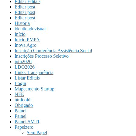
Editar Editais
Editar post
Editar post
Editar post
História
identidadevisual
Início
Início PMPA
Inova Agro
Inscrição Conferência Assistência Social
Inscrições Processo Seletivo
iptu2026
LDO2026
Links Transparência
Listar Editais
Login
Mapeamento Startup
NFE
ntnfeold
Obrigado
Painel
Painel
Painel SMTI
Papelzero
Sem Papel