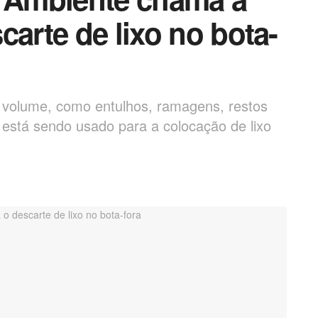
carte de lixo no bota-
e volume, como entulhos, ramagens, restos
 está sendo usado para a colocação de lixo