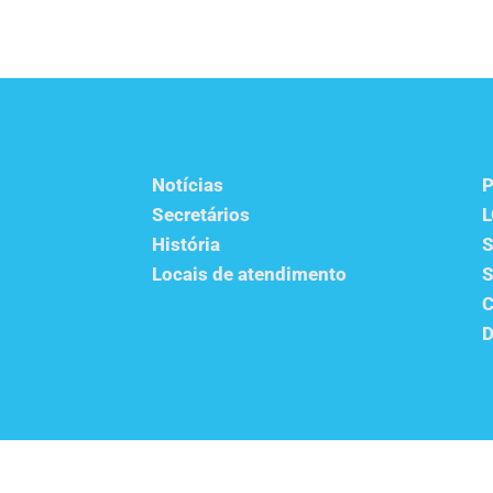
Notícias
P
Secretários
História
S
Locais de atendimento
S
C
D