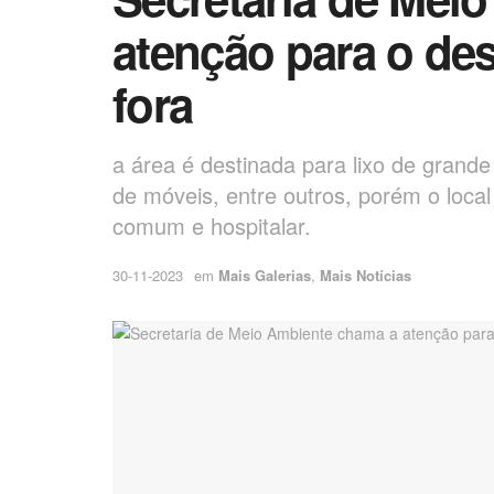
atenção para o des
fora
a área é destinada para lixo de grand
de móveis, entre outros, porém o local
comum e hospitalar.
30-11-2023
em
Mais Galerias
,
Mais Notícias