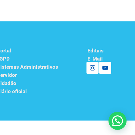
ortal
Editais
LGPD
E-Mail
istemas Administrativos
ervidor
idadão
iário oficial