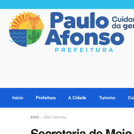
Início
Prefeitura
A Cidade
Turismo
Cu
Início
Mais Galerias
Secretaria de Mei