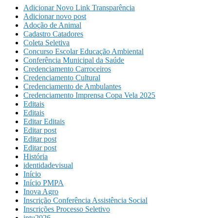
Adicionar Novo Link Transparência
Adicionar novo post
Adoção de Animal
Cadastro Catadores
Coleta Seletiva
Concurso Escolar Educação Ambiental
Conferência Municipal da Saúde
Credenciamento Carroceiros
Credenciamento Cultural
Credenciamento de Ambulantes
Credenciamento Imprensa Copa Vela 2025
Editais
Editais
Editar Editais
Editar post
Editar post
Editar post
História
identidadevisual
Início
Início PMPA
Inova Agro
Inscrição Conferência Assistência Social
Inscrições Processo Seletivo
iptu2026