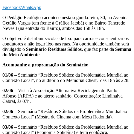
Facebook
WhatsApp
O Pedágio Ecológico acontece nesta segunda-feira, 30, na Avenida
Getúlio Vargas (em frente à Gráfica Jatobá) e no Bairro Tancredo
Neves I (na entrada do Bairro), ambos das 15h às 18h.
O objetivo é distribuir sacolas de lixo para carros e conscientizar os
condutores a não jogar lixo nas ruas. Na oportunidade também será
divulgado o
Seminário Resíduos Sólidos,
que faz parte da
Semana
do Meio Ambiente
.
Acompanhe a programação do Seminário:
01/06
– Seminário “Resíduos Sólidos: da Problemática Mundial ao
Contexto Local”, no auditório do Memorial Chesf, das 18h às 22h.
02/06
– Visita à Associação Alternativa Reciclagem de Paulo
Afonso (ARPA) e ao aterro sanitário. Concentração: Lindinalva
Cabral, às 07h.
02/06
– Seminário “Resíduos Sólidos da Problemática Mundial ao
Contexto Local” (Mostra de Cinema com Mesa Redonda).
03/06
– Seminário “Resíduos Sólidos: da Problemática Mundial ao
Contexto Local” (Economia Solidária) e feira ecológica.