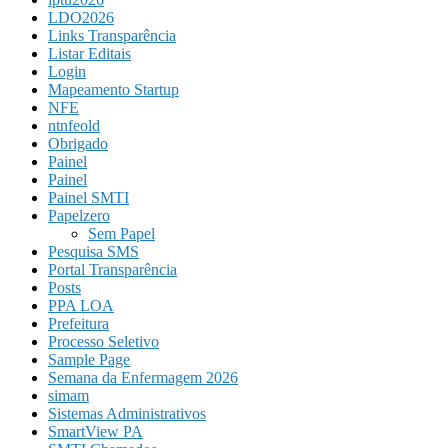
LDO2026
Links Transparência
Listar Editais
Login
Mapeamento Startup
NFE
ntnfeold
Obrigado
Painel
Painel
Painel SMTI
Papelzero
Sem Papel
Pesquisa SMS
Portal Transparência
Posts
PPA LOA
Prefeitura
Processo Seletivo
Sample Page
Semana da Enfermagem 2026
simam
Sistemas Administrativos
SmartView PA