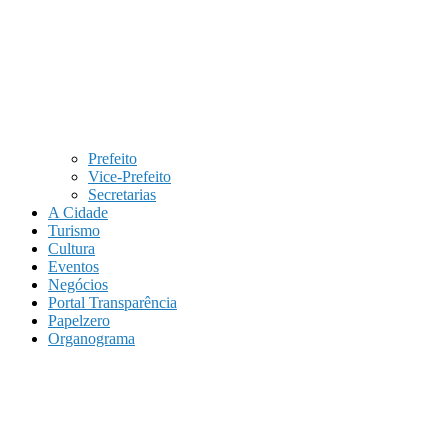
Prefeito
Vice-Prefeito
Secretarias
A Cidade
Turismo
Cultura
Eventos
Negócios
Portal Transparência
Papelzero
Organograma