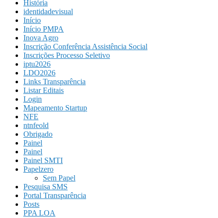
História
identidadevisual
Início
Início PMPA
Inova Agro
Inscrição Conferência Assistência Social
Inscrições Processo Seletivo
iptu2026
LDO2026
Links Transparência
Listar Editais
Login
Mapeamento Startup
NFE
ntnfeold
Obrigado
Painel
Painel
Painel SMTI
Papelzero
Sem Papel
Pesquisa SMS
Portal Transparência
Posts
PPA LOA